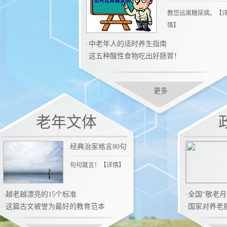
教您远离糖尿病。【
情
】
·
中老年人的适时养生指南
·
这五种酸性食物吃出好肠胃！
更多
老年文体
经典治家格言80句
句句箴言！【
详情
】
·
越老越漂亮的15个标准
·
全国“敬老月
·
这篇古文被誉为最好的教育范本
·
国家对养老