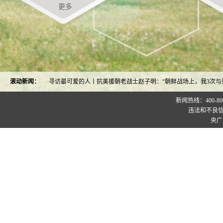
更多
在京召开
滚动新闻：
19:42 ·
寻访最可爱的人丨抗美援朝老战士赵子明：“朝鲜战场上，我3次与死
新闻热线：400-800-00
违法和不良信息
央广