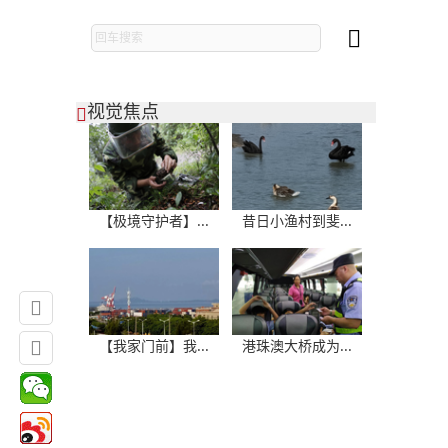

视觉焦点

【极境守护者】...
昔日小渔村到斐...


【我家门前】我...
港珠澳大桥成为...