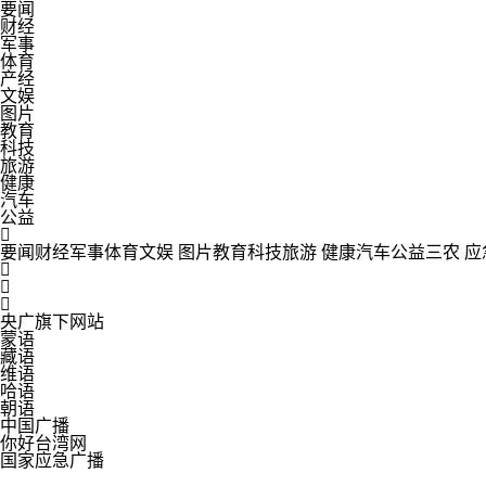
要闻
财经
军事
体育
产经
文娱
图片
教育
科技
旅游
健康
汽车
公益

要闻
财经
军事
体育
文娱
图片
教育
科技
旅游
健康
汽车
公益
三农
应



央广旗下网站
蒙语
藏语
维语
哈语
朝语
中国广播
你好台湾网
国家应急广播