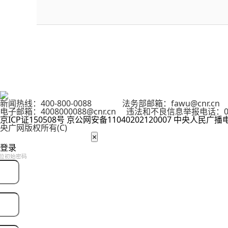
新闻热线：400-800-0088 法务部邮箱：fawu@cnr.
电子邮箱：4008000088@cnr.cn 违法和不良信息举报电话：01
京ICP证150508号
京公网安备11040202120007
中央人民广播
央广网版权所有(C)
×
登录
位初始密码