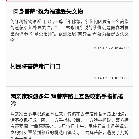
“肉身菩萨”疑为福建丢失文物
匈牙利博物馆近日展出一尊千年佛像，佛像内因藏有一名高僧
的遗骸引起外界关注。” 林永团所说的佛像就是阳春村祠
堂内供奉的“章公祖师”。欧洲巡展“肉身菩萨”疑为福建丢失文
物
2015-03-22 08:44:00
村民将菩萨堵厂门口
2014-07-03 06:31:00
两亲家积怨多年 拜菩萨路上互殴咬断手指抓破
脸
两亲家因多年积怨互不往来，偏偏在去寺庙拜菩萨路上相遇，
话不投机打成一团，一方手指被咬断，一方脸被抓破，双方扬
言还要闹个“鱼死网破” 。3月19日中午，家住石首市调关镇55
岁的妇女覃某到邻近的桃花山镇某寺庙去拜菩萨，遇见了儿媳
的母亲黎某。