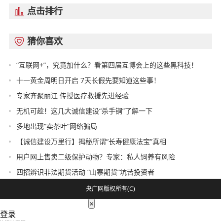
点击排行

猜你喜欢

“互联网+”，究竟加什么？看第四届互博会上的这些黑科技！
十一黄金周明日开启 7天长假先要知道这些事！
专家齐聚丽江 传授医疗救援先进经验
无机可趁！这几大诚信建设“杀手锏”了解一下
多地出现“卖茶叶”网络骗局
【诚信建设万里行】揭秘所谓“长寿健康法宝”真相
用户网上售卖二级保护动物？专家：私人饲养有风险
四招辨识非法期货活动 “山寨期货”坑苦投资者
央广网版权所有(C)
×
登录