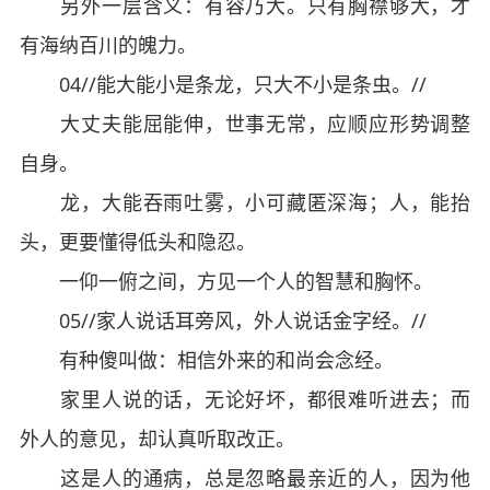
另外一层含义：有容乃大。只有胸襟够大，才
有海纳百川的魄力。
04//能大能小是条龙，只大不小是条虫。//
大丈夫能屈能伸，世事无常，应顺应形势调整
自身。
龙，大能吞雨吐雾，小可藏匿深海；人，能抬
头，更要懂得低头和隐忍。
一仰一俯之间，方见一个人的智慧和胸怀。
05//家人说话耳旁风，外人说话金字经。//
有种傻叫做：相信外来的和尚会念经。
家里人说的话，无论好坏，都很难听进去；而
外人的意见，却认真听取改正。
这是人的通病，总是忽略最亲近的人，因为他