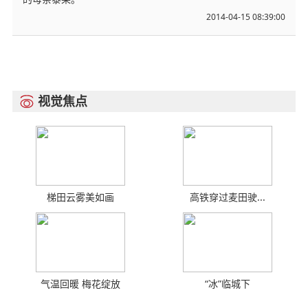
2014-04-15 08:39:00
视觉焦点

梯田云雾美如画
高铁穿过麦田驶...
气温回暖 梅花绽放
“冰”临城下