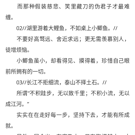
而那种假装慈悲、笑里藏刀的伪君子才最难
缠。
02//湖里游着大鲤鱼，不如桌上小鲫鱼。//
不要好高骛远、舍近求远；更无需羡慕别人，
徒增烦恼。
小鲫鱼虽小，却看得见、摸得着，珍惜自己眼
前所拥有的一切。
03//长江不拒细流，泰山不择土石。//
所谓“不积跬步，无以致千里；不积小流，无以
成江河。”
实实在在走好每一步，坚持下去，才能有所成
就。