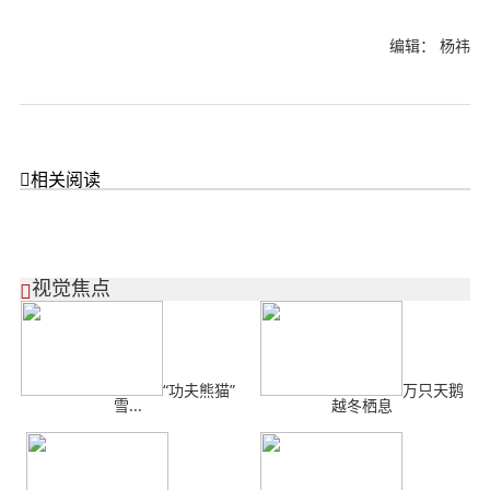
编辑： 杨祎

相关阅读
视觉焦点

“功夫熊猫”
万只天鹅
雪...
越冬栖息