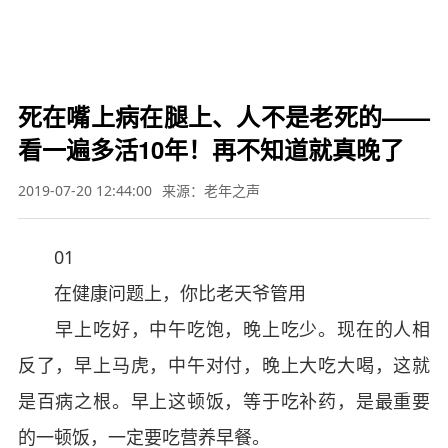

要闻
财经
军事
体育
文娱
图片
视频
教育
科技
旅游
健康
汽车
公益
三
农
应急


死在嘴上病在腿上、人不是老死的——
看一遍多活10年！再不知道就真晚了
2019-07-20 12:44:00
来源：老年之声
01
在健康问题上，你比老天爷管用
早上吃好，中午吃饱，晚上吃少。现在的人相
反了，早上马虎，中午对付，晚上大吃大喝，这就
是百病之根。早上这顿饭，等于吃补药，是最重要
的一顿饭，一定要吃营养早餐。