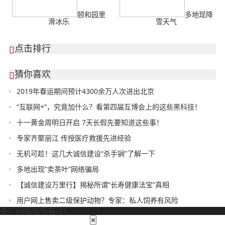
颐和园里
多地现降
滑冰乐
雪天气
点击排行

猜你喜欢

2019年春运期间预计4300余万人次进出北京
“互联网+”，究竟加什么？看第四届互博会上的这些黑科技！
十一黄金周明日开启 7天长假先要知道这些事！
专家齐聚丽江 传授医疗救援先进经验
无机可趁！这几大诚信建设“杀手锏”了解一下
多地出现“卖茶叶”网络骗局
【诚信建设万里行】揭秘所谓“长寿健康法宝”真相
用户网上售卖二级保护动物？专家：私人饲养有风险
央广网版权所有(C)
×